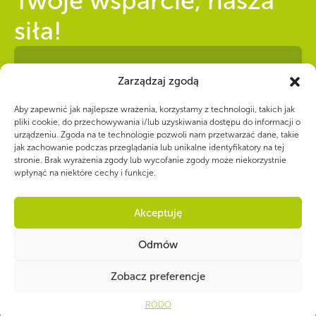
Twoje wsparcie, nasza
siła!
Numer konta do darowizn na rzecz ZHP
Zarządzaj zgodą
39 1140 1010 0000 2734 6700
1001
Aby zapewnić jak najlepsze wrażenia, korzystamy z technologii, takich jak
pliki cookie, do przechowywania i/lub uzyskiwania dostępu do informacji o
urządzeniu. Zgoda na te technologie pozwoli nam przetwarzać dane, takie
jak zachowanie podczas przeglądania lub unikalne identyfikatory na tej
stronie. Brak wyrażenia zgody lub wycofanie zgody może niekorzystnie
wpłynąć na niektóre cechy i funkcje.
CZY WIESZ, ŻE...
Akceptuję
1911 – Powstanie I Zagłębiowskiej Drużyny Skautowej w Dąbrowie
Górniczej – przed oficjalnym powstaniem I Drużyny Skautowej we
Lwowie
Odmów
Open
Zobacz preferencje
RODO