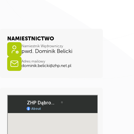
NAMIESTNICTWO
Namiestnik Wędrowniczy
pwd. Dominik Belicki
Adres mailowy
dominik.belicki@zhp.net.pl