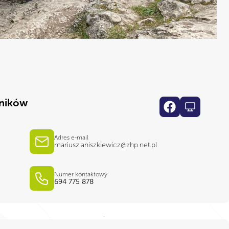
ników
Adres e-mail
mariusz.aniszkiewicz@zhp.net.pl
Numer kontaktowy
694 775 878