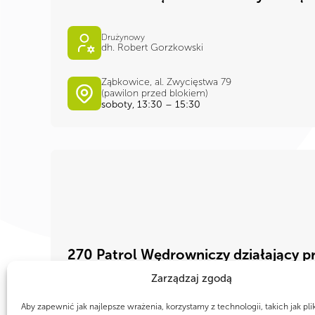
Drużynowy
dh. Robert Gorzkowski
Ząbkowice, al. Zwycięstwa 79
(pawilon przed blokiem)
soboty, 13:30 – 15:30
270 Patrol Wędrowniczy działający p
Mgła"
Zarządzaj zgodą
Drużynowy
Aby zapewnić jak najlepsze wrażenia, korzystamy z technologii, takich jak pli
phm. Adam Madejski