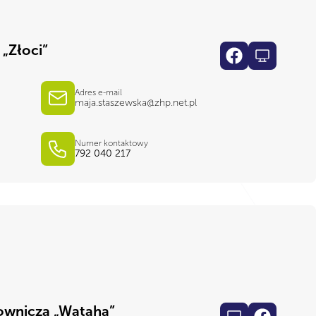
„Złoci”
Adres e-mail
maja.staszewska@zhp.net.pl
Numer kontaktowy
792 040 217
ownicza „Wataha”