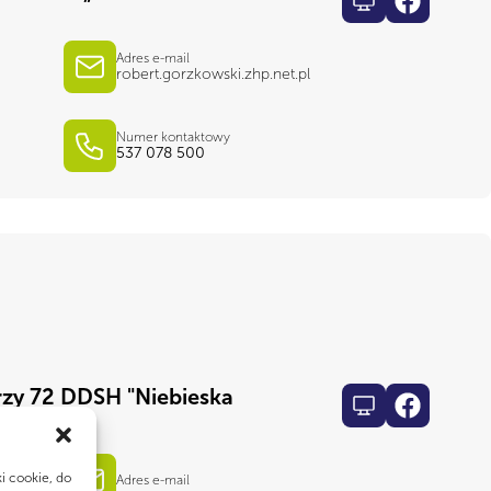
Adres e-mail
robert.gorzkowski.zhp.net.pl
Numer kontaktowy
537 078 500
rzy 72 DDSH "Niebieska
ki cookie, do
Adres e-mail