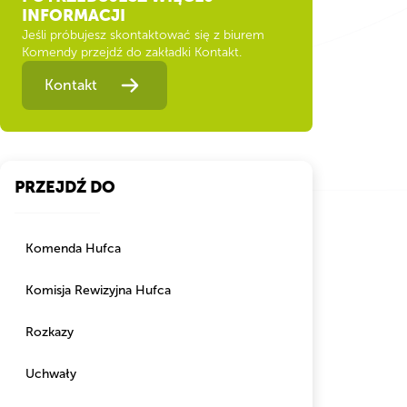
INFORMACJI
Jeśli próbujesz skontaktować się z biurem
Komendy przejdź do zakładki Kontakt.
Kontakt
PRZEJDŹ DO
Komenda Hufca
Komisja Rewizyjna Hufca
Rozkazy
Uchwały