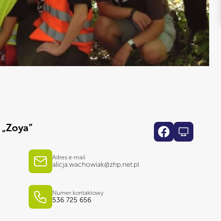
 „Zoya”
Adres e-mail
alicja.wachowiak@zhp.net.pl
Numer kontaktowy
536 725 656