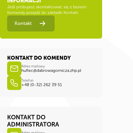
INFORMACJI
Jeśli próbujesz skontaktować się z biurem
Komendy przejdź do zakładki Kontakt.
Kontakt
KONTAKT DO KOMENDY
Adres mailowy
hufiec@dabrowagornicza.zhp.pl
Telefon
+48 (0-32) 262 39 51
KONTAKT DO
ADMINISTRATORA
Adres mailowy