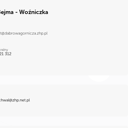
Bejma - Woźniczka
@dabrowagornicza.zhp.pl
tralny
21 312
chwal@zhp.net.pl