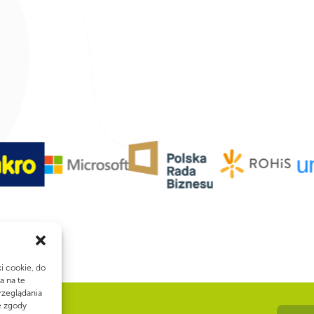
ki cookie, do
a na te
rzeglądania
e zgody