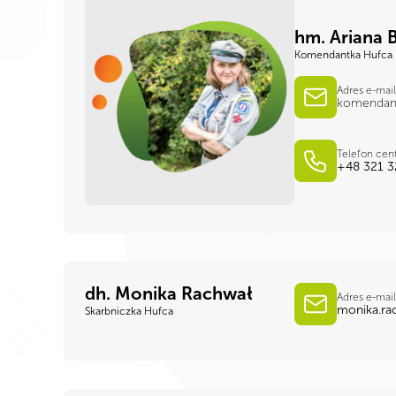
hm. Ariana 
Komendantka Hufca
Adres e-mail
komendant
Telefon cen
+48 321 3
dh. Monika Rachwał
Adres e-mail
monika.ra
Skarbniczka Hufca