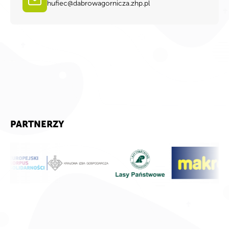
hufiec@dabrowagornicza.zhp.pl
PARTNERZY