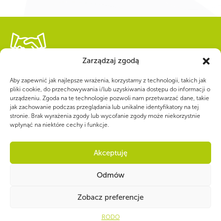
Zarządzaj zgodą
WSPÓLNIE DLA HARCERSKIEJ MISJI
Twoje wsparcie, nasza
Aby zapewnić jak najlepsze wrażenia, korzystamy z technologii, takich jak
pliki cookie, do przechowywania i/lub uzyskiwania dostępu do informacji o
urządzeniu. Zgoda na te technologie pozwoli nam przetwarzać dane, takie
siła!
jak zachowanie podczas przeglądania lub unikalne identyfikatory na tej
stronie. Brak wyrażenia zgody lub wycofanie zgody może niekorzystnie
wpłynąć na niektóre cechy i funkcje.
Numer konta do darowizn na rzecz ZHP
39 1140 1010 0000 2734 6700
Akceptuję
1001
Odmów
Open
Zobacz preferencje
RODO