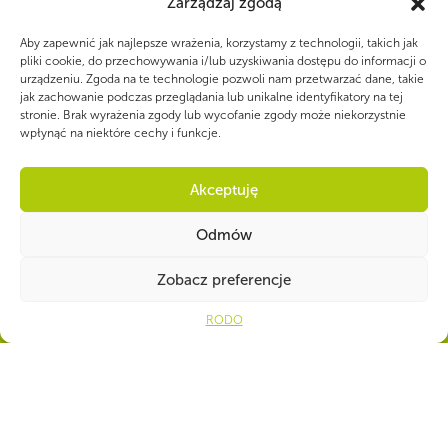
Zarządzaj zgodą
Aby zapewnić jak najlepsze wrażenia, korzystamy z technologii, takich jak
pliki cookie, do przechowywania i/lub uzyskiwania dostępu do informacji o
urządzeniu. Zgoda na te technologie pozwoli nam przetwarzać dane, takie
jak zachowanie podczas przeglądania lub unikalne identyfikatory na tej
stronie. Brak wyrażenia zgody lub wycofanie zgody może niekorzystnie
wpłynąć na niektóre cechy i funkcje.
WSPÓLNIE DLA HARCERSKIEJ MISJI
Twoje wsparcie, nasza
Akceptuję
siła!
Odmów
Open
Zobacz preferencje
Numer konta do darowizn na rzecz ZHP
39 1140 1010 0000 2734 6700
RODO
1001