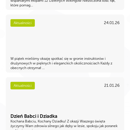
wspaniałymi ekipami 12 Dzielnych Wikingów Niezliczona ilość rąk,
które pomag...
24.01.26
Aktualności
W piątek mieliśmy okazję spotkać się w gronie instruktorów i
drużynowych w pięknych i eleganckich okolicznościach Każdy z
obecnych otrzymał ...
21.01.26
Aktualności
Dzień Babci i Dziadka
Kochana Babciu, Kochany Dziadku! Z okazji Waszego święta
życzymy Wam zdrowia silnego jak dęby w lesie, spokoju jak poranek