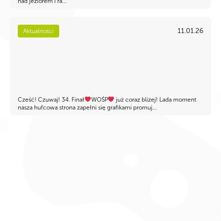
nad jeziorem i ra...
11.01.26
Aktualności
Cześć! Czuwaj! 34. Finał
WOŚP
już coraz bliżej! Lada moment
nasza hufcowa strona zapełni się grafikami promuj...