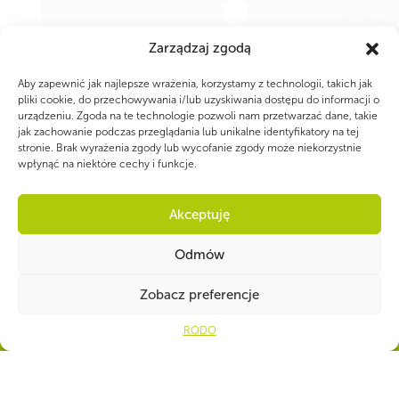
Zarządzaj zgodą
Aby zapewnić jak najlepsze wrażenia, korzystamy z technologii, takich jak
pliki cookie, do przechowywania i/lub uzyskiwania dostępu do informacji o
urządzeniu. Zgoda na te technologie pozwoli nam przetwarzać dane, takie
jak zachowanie podczas przeglądania lub unikalne identyfikatory na tej
stronie. Brak wyrażenia zgody lub wycofanie zgody może niekorzystnie
wpłynąć na niektóre cechy i funkcje.
Akceptuję
WSPÓLNIE DLA HARCERSKIEJ MISJI
Odmów
Twoje wsparcie, nasza
Open
Zobacz preferencje
siła!
RODO
Numer konta do darowizn na rzecz ZHP
39 1140 1010 0000 2734 6700