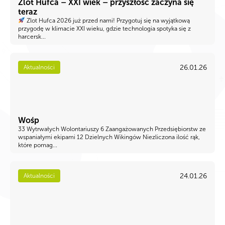
Zlot Hufca – XXI wiek – przyszłość zaczyna się
teraz
Zlot Hufca 2026 już przed nami! Przygotuj się na wyjątkową
przygodę w klimacie XXI wieku, gdzie technologia spotyka się z
harcersk...
26.01.26
Aktualności
Wośp
33 Wytrwałych Wolontariuszy 6 Zaangażowanych Przedsiębiorstw ze
wspaniałymi ekipami 12 Dzielnych Wikingów Niezliczona ilość rąk,
które pomag...
24.01.26
Aktualności