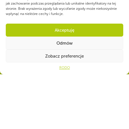
jak zachowanie podczas przeglądania lub unikalne identyfikatory na tej
stronie. Brak wyrażenia zgody lub wycofanie zgody może niekorzystnie
wpłynąć na niektóre cechy i funkcje.
WSPÓLNIE DLA HARCERSKIEJ MISJI
Akceptuję
Twoje wsparcie, nasza
Odmów
siła!
Open
Zobacz preferencje
Numer konta do darowizn na rzecz ZHP
RODO
39 1140 1010 0000 2734 6700
1001
CZY WIESZ, ŻE...
1911 – Powstanie I Zagłębiowskiej Drużyny Skautowej w Dąbrowie