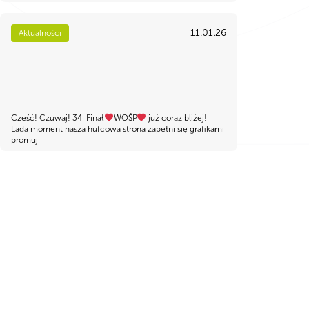
11.01.26
Aktualności
Cześć! Czuwaj! 34. Finał
WOŚP
już coraz bliżej!
Lada moment nasza hufcowa strona zapełni się grafikami
promuj...