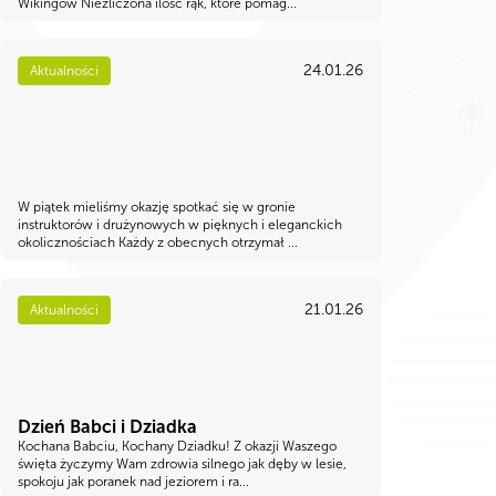
Wikingów Niezliczona ilość rąk, które pomag...
24.01.26
Aktualności
W piątek mieliśmy okazję spotkać się w gronie
instruktorów i drużynowych w pięknych i eleganckich
okolicznościach Każdy z obecnych otrzymał ...
21.01.26
Aktualności
Dzień Babci i Dziadka
Kochana Babciu, Kochany Dziadku! Z okazji Waszego
święta życzymy Wam zdrowia silnego jak dęby w lesie,
spokoju jak poranek nad jeziorem i ra...