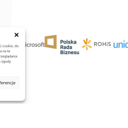
ki cookie, do
a na te
rzeglądania
e zgody
ferencje