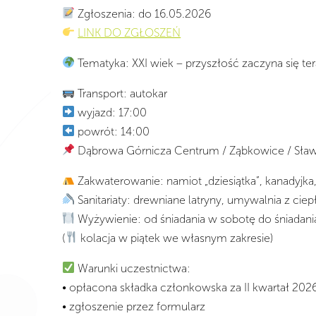
Zgłoszenia: do 16.05.2026
LINK DO ZGŁOSZEŃ
Tematyka: XXI wiek – przyszłość zaczyna się te
Transport: autokar
wyjazd: 17:00
powrót: 14:00
Dąbrowa Górnicza Centrum / Ząbkowice / Sł
Zakwaterowanie: namiot „dziesiątka”, kanadyjka,
Sanitariaty: drewniane latryny, umywalnia z cie
Wyżywienie: od śniadania w sobotę do śniadani
(
kolacja w piątek we własnym zakresie)
Warunki uczestnictwa:
• opłacona składka członkowska za II kwartał 202
• zgłoszenie przez formularz