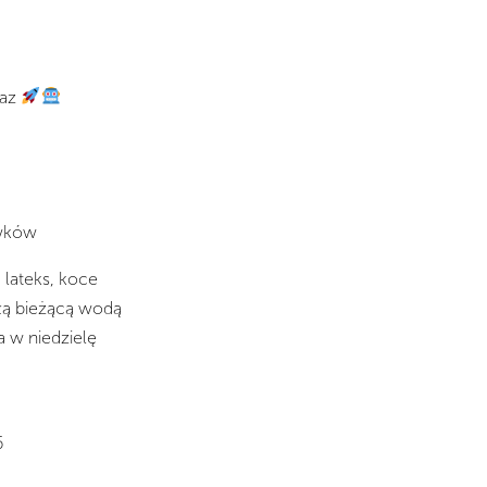
raz
awków
 lateks, koce
płą bieżącą wodą
a w niedzielę
6