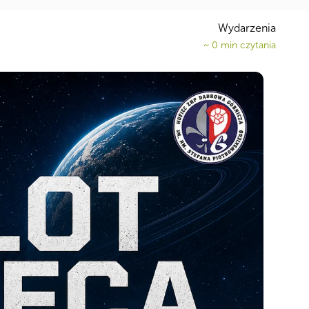
Wydarzenia
~
0
min czytania