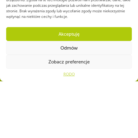
urządzeniu. Zgoda na te technologie pozwoli nam przetwarzać dane, takie
jak zachowanie podczas przeglądania lub unikalne identyfikatory na tej
stronie. Brak wyrażenia zgody lub wycofanie zgody może niekorzystnie
wpłynąć na niektóre cechy i funkcje.
WSPÓLNIE DLA HARCERSKIEJ MISJI
Akceptuję
Twoje wsparcie, nasza
Odmów
siła!
Open
Zobacz preferencje
Numer konta do darowizn na rzecz ZHP
RODO
39 1140 1010 0000 2734 6700
1001
CZY WIESZ, ŻE...
Drużynowi ZHP przepracowują społecznie łącznie 8 mln godzin w ciągu