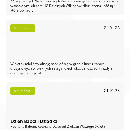
33 Wytrwałych Wolontariuszy 6 Zaangażowanych Przedsiębiorstw ze
wspaniałymi ekipami 12 Dzielnych Wikingów Niezliczona ilość rąk,
które pomag...
24.01.26
Aktualności
W piątek mieliśmy okazję spotkać się w gronie instruktorów i
drużynowych w pięknych i eleganckich okolicznościach Każdy z
obecnych otrzymał ...
21.01.26
Aktualności
Dzień Babci i Dziadka
Kochana Babciu, Kochany Dziadku! Z okazji Waszego święta