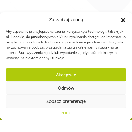
Zarządzaj zgodą
Aby zapewnić jak najlepsze wrażenia, korzystamy z technologii, takich jak
pliki cookie, do przechowywania i/lub uzyskiwania dostępu do informacji o
urządzeniu. Zgoda na te technologie pozwoli nam przetwarzać dane, takie
jak zachowanie podczas przeglądania lub unikalne identyfikatory na tej
stronie. Brak wyrażenia zgody lub wycofanie zgody może niekorzystnie
WSPÓLNIE DLA HARCERSKIEJ MISJI
wpłynąć na niektóre cechy i funkcje.
Twoje wsparcie, nasza
Akceptuję
siła!
Odmów
Numer konta do darowizn na rzecz ZHP
Open
Zobacz preferencje
39 1140 1010 0000 2734 6700
1001
RODO